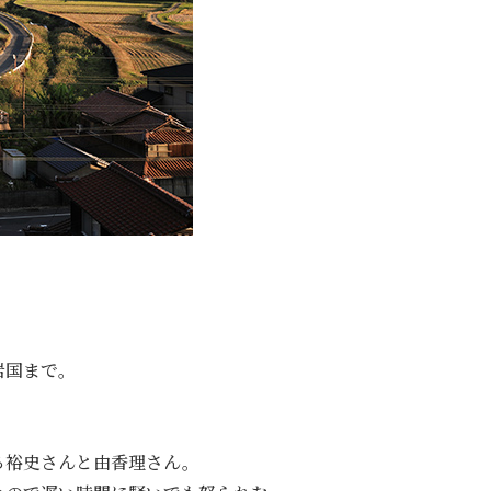
岩国まで。
る裕史さんと由香理さん。