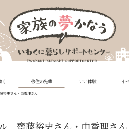
働く
移住の先輩
いい体験
イ
藤裕史さん・由香理さん
マル 齋藤裕史さん・由香理さん