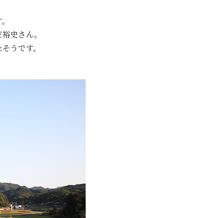
す。
だ裕史さん。
たそうです。