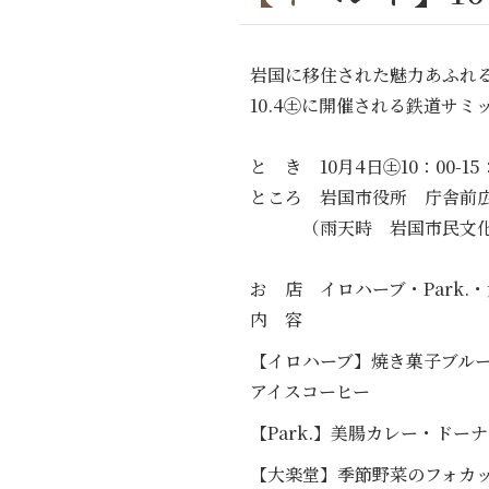
岩国に移住された魅力あふれ
10.4㊏に開催される鉄道サ
と き 10月4日㊏10：00-15
ところ 岩国市役所 庁舎前
（雨天時 岩国市民文化
お 店 イロハーブ・Park.
内 容
【イロハーブ】焼き菓子ブル
アイ
【Park.】美腸カレー・ド
【大楽堂】季節野菜のフォカ