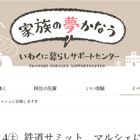
働く
移住の先輩
いい体験
イ
マルシェに出展します❣
10.4㊏_鉄道サミット マルシ